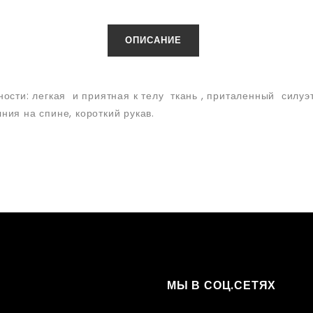
ОПИСАНИЕ
ости: легкая и приятная к телу ткань , приталенный силуэ
ния на спине, короткий рукав.
МЫ В СОЦ.СЕТЯХ