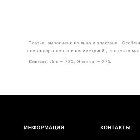
Платье выполнено из льна и эластана. Особенн
нестандартностью и ассиметрией , застежка мол
Состав
: Лен – 73%, Эластан – 27%
ИНФОРМАЦИЯ
КОНТАКТЫ