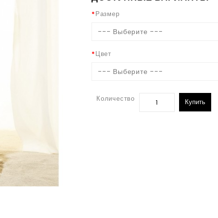
Размер
--- Выберите ---
Цвет
--- Выберите ---
Количество
Купить