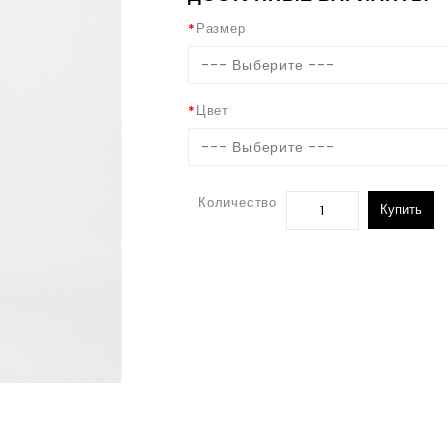
Размер
--- Выберите ---
Цвет
--- Выберите ---
Количество
Купить