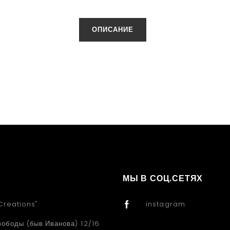
ОПИСАНИЕ
МЫ В СОЦ.СЕТЯХ
Creations"
instagram
вободы (быв.Иванова) 12/16