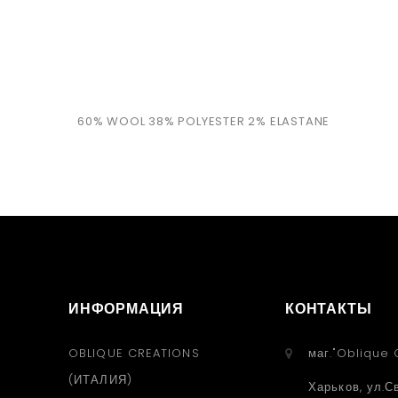
60% WOOL 38% POLYESTER 2% ELASTANE
ИНФОРМАЦИЯ
КОНТАКТЫ
OBLIQUE CREATIONS
маг."Oblique 
(ИТАЛИЯ)
Харьков, ул.С