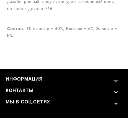
дизайн, ровный силуэт, фигурно выкроенный пояс
на спине, длинна 7/8.
.
Состав:
Полиэстер - 90%, Вискоза - 5%, Эластан -
5%.
ИНФОРМАЦИЯ
КОНТАКТЫ
МЫ В СОЦ.СЕТЯХ
Oblique © 2026