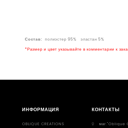
Состав:
полиэстер 95% эластан 5%
*Размер и цвет указывайте в комментарии к зака
ИНФОРМАЦИЯ
КОНТАКТЫ
OBLIQUE CREATIONS
маг."Oblique 