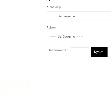
Размер
--- Выберите ---
Цвет
--- Выберите ---
Количество
Купить