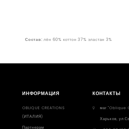
Состав:
лён 60% коттон 37% эластан 3%
ИНФОРМАЦИЯ
КОНТАКТЫ
OBLIQUE CREATIONS
маг."Oblique 
(ИТАЛИЯ)
Харьков, ул.С
Партнерам