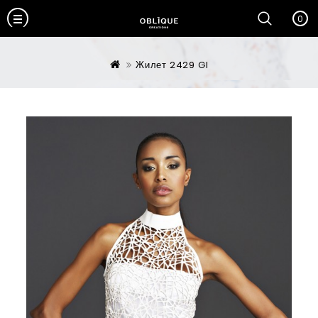
0
Жилет 2429 GI