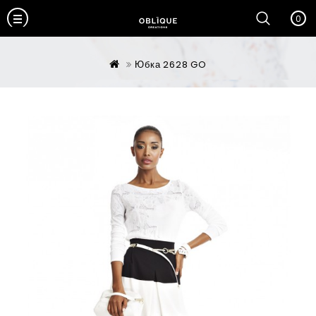
0
Юбка 2628 GO