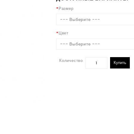
Размер
--- Выберите ---
Цвет
--- Выберите ---
Количество
Купить