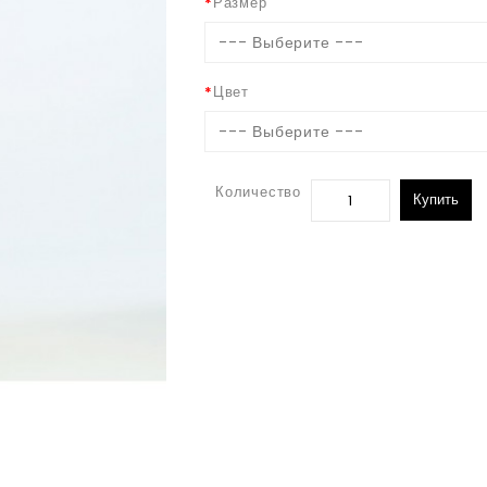
Размер
--- Выберите ---
Цвет
--- Выберите ---
Количество
Купить