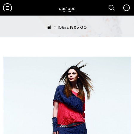
0
Юбка 1905 GO