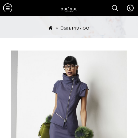
0
Юбка 1487 GO