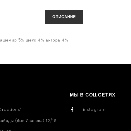
ОПИСАНИЕ
 кашемир 5% шелк 4% ангора 4%
МЫ В СОЦ.СЕТЯХ
Creations"
instagram
вободы (быв.Иванова) 12/16