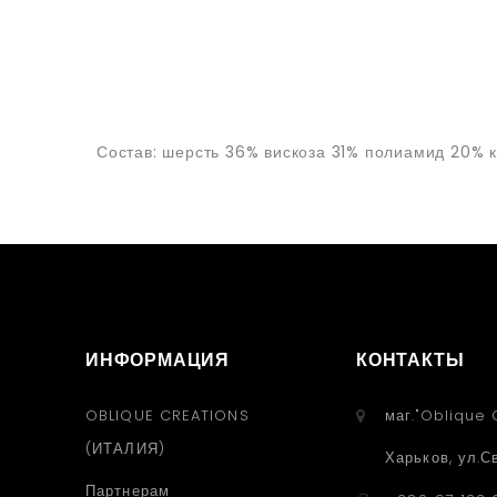
Состав: шерсть 36% вискоза 31% полиамид 20%
ИНФОРМАЦИЯ
КОНТАКТЫ
OBLIQUE CREATIONS
маг."Oblique 
(ИТАЛИЯ)
Харьков, ул.С
Партнерам