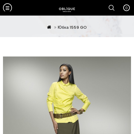
0
Юбка 1559 GO