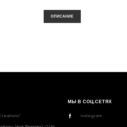
ОПИСАНИЕ
МЫ В СОЦ.СЕТЯХ
Creations"
instagram
вободы (быв.Иванова) 12/16